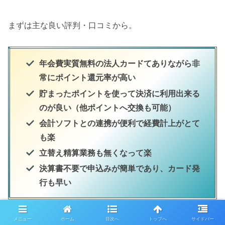
まずは主な良い評判・口コミから。
年会費実質無料の法人カードてありながら非
常にポイント還元率が高い
貯まったポイントを使って決済に利用出来る
のが良い（他ポイントへ交換も可能）
会計ソフトとの連携が便利で経費計上がとて
も楽
立替え精算業務も無くなって楽
決算書不要で申込みが簡単であり、カード発
行も早い
メニュー
ホーム
目次へ
トップへ
サイドバー