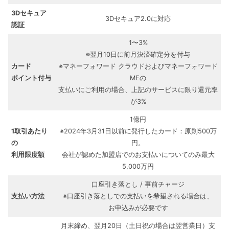
3Dセキュア
3Dセキュア2.0に対応
認証
1〜3%
※翌⽉10⽇に前⽉決済確定分を付与
カード
※マネーフォワード クラウドおよびマネーフォワード
ポイント付与
MEの
⽀払いにご利⽤の場合、上記のサービスに限り還元率
が3%
1億円
1取引あたり
※2024年3月31日以前に発行したカード：原則500万
の
円。
利用限度額
会社が認めた加盟店でのお支払いについてのみ最大
5,000万円
口座引き落とし / 事前チャージ
支払い方法
※口座引き落としでの支払いを希望される場合は、
お申込みが必要です
月末締め、翌月20日（土日祝の場合は翌営業日）支