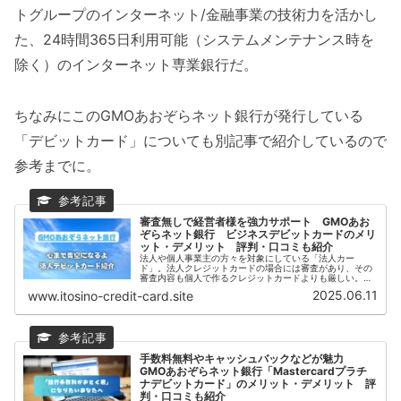
トグループのインターネット/金融事業の技術力を活かし
た、24時間365日利用可能（システムメンテナンス時を
除く）のインターネット専業銀行だ。
ちなみにこのGMOあおぞらネット銀行が発行している
「デビットカード」についても別記事で紹介しているので
参考までに。
審査無しで経営者様を強力サポート GMOあお
ぞらネット銀行 ビジネスデビットカードのメリ
ット・デメリット 評判・口コミも紹介
法人や個人事業主の方々を対象にしている「法人カー
ド」。法人クレジットカードの場合には審査があり、その
審査内容も個人で作るクレジットカードよりも厳しい。今
回紹介のカードはカード審査に自信が無いという経営者様
2025.06.11
www.itosino-credit-card.site
にもおすすめの「法人デビットカード」...
手数料無料やキャッシュバックなどが魅力
GMOあおぞらネット銀行「Mastercardプラチ
ナデビットカード」のメリット・デメリット 評
判・口コミも紹介